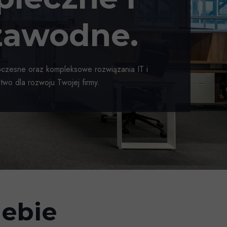
zawodne.
esne oraz kompleksowe rozwiązania IT i
wo dla rozwoju Twojej firmy.
iebie