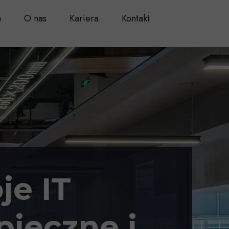
a
O nas
Kariera
Kontakt
je IT
pieczne i