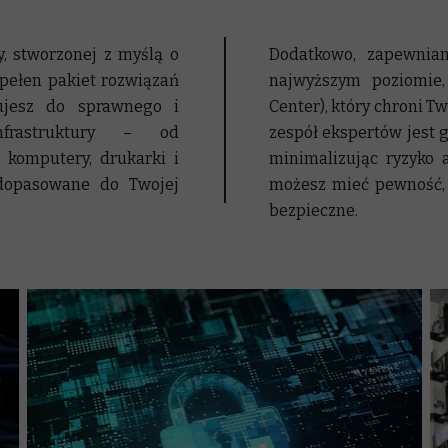
y, stworzonej z myślą o
Dodatkowo, zapewnia
 pełen pakiet rozwiązań
najwyższym poziomie,
bujesz do sprawnego i
Center), który chroni T
nfrastruktury – od
zespół ekspertów jest 
 komputery, drukarki i
minimalizując ryzyko 
dopasowane do Twojej
możesz mieć pewność, ż
bezpieczne.