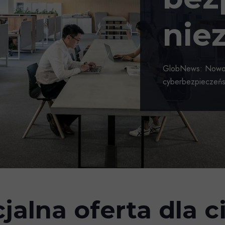
nie
GlobNews: Nowocz
cyberbezpieczeńst
jalna oferta dla c