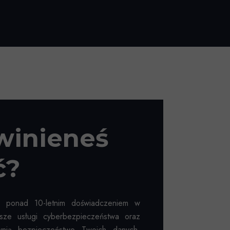
winieneś
ć?
z ponad 10-letnim doświadczeniem w
asze usługi cyberbezpieczeństwa oraz
ewnią bezpieczeństwo Twoich danych.