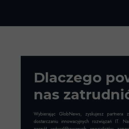
Dlaczego po
nas zatrudni
Wybierając GlobNews, zyskujesz partnera 
dostarczaniu innowacyjnych rozwiązań IT. N
zespół wykwalifikowanych specjalistów zap